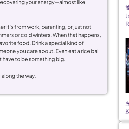
f recovering your energy—almost like
能
J
R
 it’s from work, parenting, or just not
ummers or cold winters. When that happens,
vorite food. Drink a special kind of
omeone you care about. Even eat a rice ball
t have to be something big.
 along the way.
キ
K