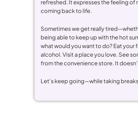
refreshed. It expresses the feeling o
coming back to life.
Sometimes we get really tired—whether
being able to keep up with the hot s
what would you want to do? Eat your fa
alcohol. Visit a place you love. See s
from the convenience store. It doesn’
Let’s keep going—while taking breaks