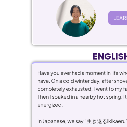
LEAR
ENGLIS
Have you ever had a moment in life when
have. On a cold winter day, after shove
completely exhausted, I went to my f
Then I soaked in a nearby hot spring. It
energized.
In Japanese, we say “生き返るikikaeru” 