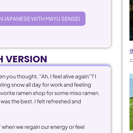
N JAPANESE WITH MAYU SENSEI
H VERSION
–
 you thought, “Ah, I feel alive again”? I
ling snow all day for work and feeling
avorite ramen shop for some miso ramen.
 was the best. I felt refreshed and
when we regain our energy or feel