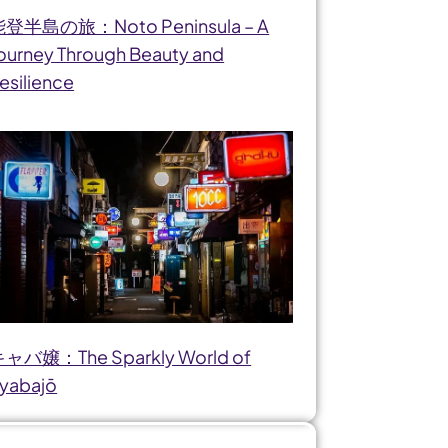
登半島の旅：Noto Peninsula – A
ourney Through Beauty and
esilience
ャバ嬢：The Sparkly World of
yabajō