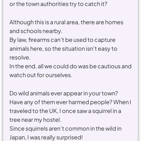
or the town authorities try to catch it?
Although this is a rural area, there are homes
and schools nearby.
By law, firearms can’t be used to capture
animals here, so the situation isn’t easy to
resolve.
In the end, all we could do was be cautious and
watch out for ourselves.
Do wild animals ever appear in your town?
Have any of them ever harmed people? When I
traveled to the UK, I once saw a squirrel in a
tree near my hostel.
Since squirrels aren’t common in the wild in
Japan, I was really surprised!