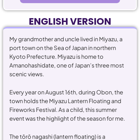
ENGLISH VERSION
My grandmother and uncle lived in Miyazu, a
port town on the Sea of Japan in northern
Kyoto Prefecture. Miyazu is home to
Amanohashidate, one of Japan’s three most
scenic views.
Every year on August 16th, during Obon, the
town holds the Miyazu Lantern Floating and
Fireworks Festival. As a child, this summer
event was the highlight of the season for me.
The tōrō nagashi (lantern floating) is a