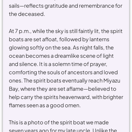
sails—reflects gratitude and remembrance for
the deceased.
At 7 p.m., while the sky is still faintly lit, the spirit
boats are set afloat, followed by lanterns
glowing softly on the sea. As night falls, the
ocean becomes a dreamlike scene of light
and silence. It is a solemn time of prayer,
comforting the souls of ancestors and loved
ones. The spirit boats eventually reach Miyazu
Bay, where they are set aflame—believed to
help carry the spirits heavenward, with brighter
flames seen as a good omen.
This is a photo of the spirit boat we made
seven years ago for my late uncle. Unlike the