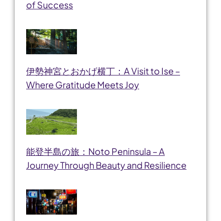
of Success
伊勢神宮とおかげ横丁：A Visit to Ise –
Where Gratitude Meets Joy
能登半島の旅：Noto Peninsula – A
Journey Through Beauty and Resilience