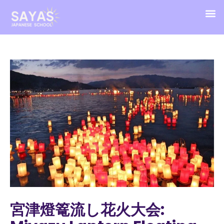
宮津燈篭流し花火大会: