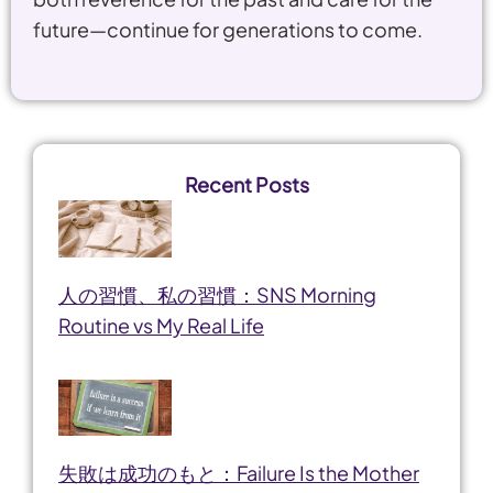
future—continue for generations to come.
Recent Posts
人の習慣、私の習慣：SNS Morning
Routine vs My Real Life
失敗は成功のもと：Failure Is the Mother