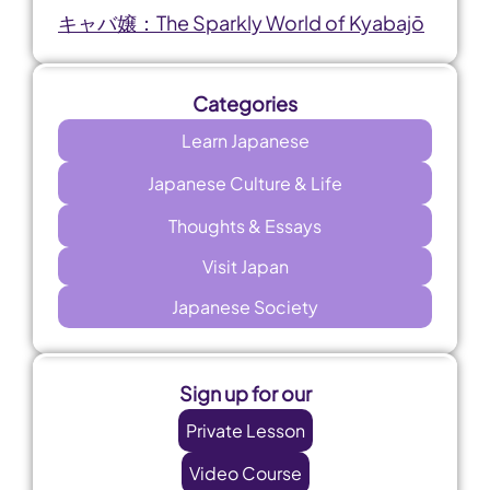
キャバ嬢：The Sparkly World of Kyabajō
Categories
Learn Japanese
Japanese Culture & Life
Thoughts & Essays
Visit Japan
Japanese Society
Sign up for our
Private Lesson
Video Course